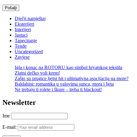
Dječji namještaj
Eksterijeri
Interijeri
Jastuci
Tapeciranje
Tende
Uncategorized
Zavjese
Igla i konac na ROTORU kao simbol hrvatskog tekstila
Zlatni dečko voli krem!
Zašto su prugice ljetni hit i ultimativna asocijacija na more?
Baldahini: romantika u valovima sunca, mora i ljeta
Ne trebaju ti rolete i škure – treba ti blackout!
Newsletter
Ime
E-mail: