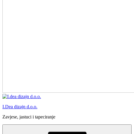
I.Dea dizajn d.o.o.
Zavjese, jastuci i tapeciranje