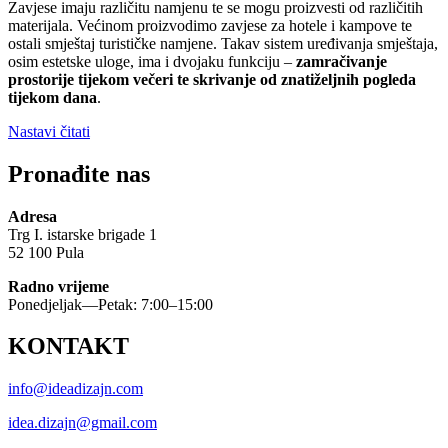
Zavjese imaju različitu namjenu te se mogu proizvesti od različitih
materijala. Većinom proizvodimo zavjese za hotele i kampove te
ostali smještaj turističke namjene. Takav sistem uređivanja smještaja,
osim estetske uloge, ima i dvojaku funkciju –
zamračivanje
prostorije tijekom večeri te skrivanje od znatiželjnih pogleda
tijekom dana
.
“Materijali
Nastavi čitati
za
izradu
Pronađite nas
zavjesa”
Adresa
Trg I. istarske brigade 1
52 100 Pula
Radno vrijeme
Ponedjeljak—Petak: 7:00–15:00
KONTAKT
info@ideadizajn.com
idea.dizajn@gmail.com