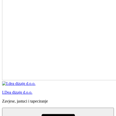
I.Dea dizajn d.o.o.
Zavjese, jastuci i tapeciranje