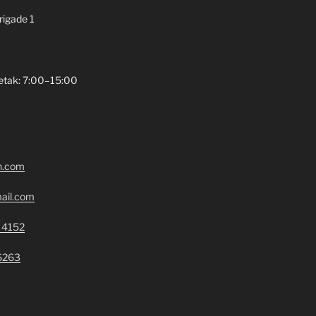
brigade 1
etak: 7:00–15:00
n.com
ail.com
 4152
6263