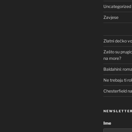
Uncategorized
Zavjese
Zlatni dečko vo
Zašto su prugice
na more?
Baldahini: roma
Ne trebaju ti ro
Chesterfield n
NEWSLETTE
Ime