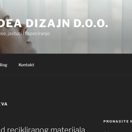
.DEA DIZAJN D.O.O.
se, jastuci i tapeciranje
Blog
Kontakt
ŽVA
PRONAĐITE 
d recikliranog materijala