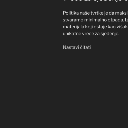
Politika naše tvrtke je da maks
stvaramo minimalno otpada. Iz i
materijala koji ostaje kao višak
unikatne vreće za sjedenje.
“Vreće
Nastavi čitati
za
sjedenje
od
recikliranog
materijala”