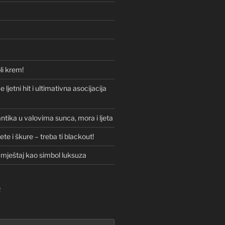
li krem!
 ljetni hit i ultimativna asocijacija
ntika u valovima sunca, mora i ljeta
lete i škure – treba ti blackout!
amještaj kao simbol luksuza
R