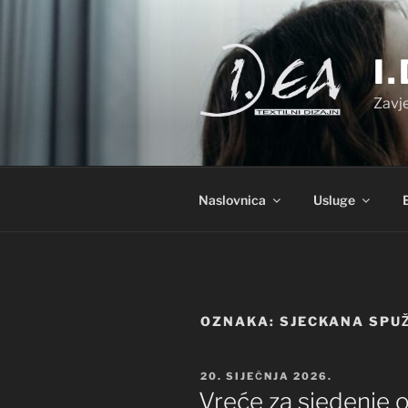
Preskoči
na
sadržaj
I
Zavje
Naslovnica
Usluge
OZNAKA:
SJECKANA SPU
OBJAVLJENO
20. SIJEČNJA 2026.
Vreće za sjedenje o