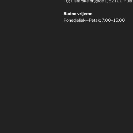
Trg I. istarske brigade 1, 52 100 Pula
Radno vrijeme
Ponedjeljak—Petak: 7:00–15:00