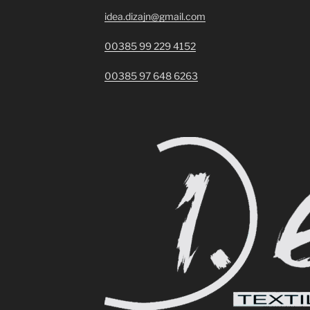
idea.dizajn@gmail.com
00385 99 229 4152
00385 97 648 6263