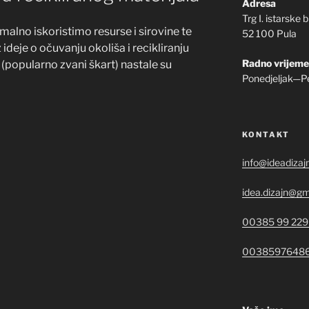
Adresa
Trg I. istarske 
imalno iskoristimo resurse i sirovine te
52 100 Pula
deje o očuvanju okoliša i recikliranju
Radno vrijeme
 (popularno zvani škart) nastale su
Ponedjeljak—P
KONTAKT
info@ideadizaj
idea.dizajn@gm
00385 99 229
0038597648