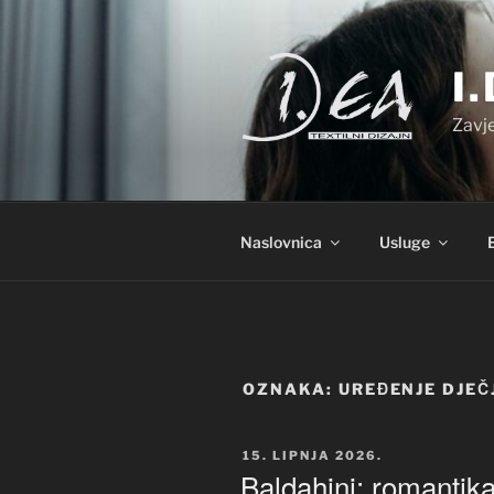
Preskoči
na
sadržaj
I
Zavje
Naslovnica
Usluge
OZNAKA:
UREĐENJE DJEČ
OBJAVLJENO
15. LIPNJA 2026.
Baldahini: romantik