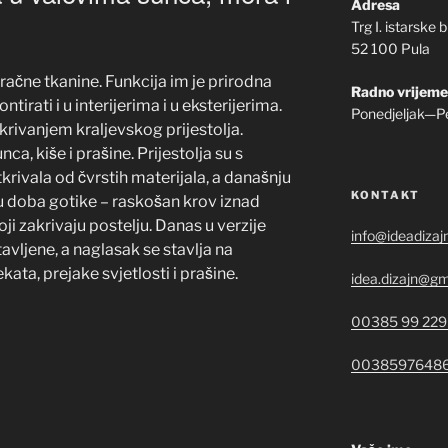
Adresa
Trg I. istarske 
52 100 Pula
račne tkanine. Funkcija im je prirodna
Radno vrijeme
irati i u interijerima i u eksterijerima.
Ponedjeljak—P
krivanjem kraljevskog prijestolja.
ca, kiše i prašine. Prijestolja su s
ivala od čvrstih materijala, a današnju
KONTAKT
 doba gotike – raskošan krov iznad
i zakrivaju postelju. Danas u verzije
info@ideadizaj
vljene, a naglasak se stavlja na
kata, prejake svjetlosti i prašine.
idea.dizajn@gm
00385 99 229
0038597648