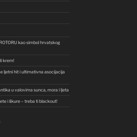
a ROTORU kao simbol hrvatskog
li krem!
 ljetni hit i ultimativna asocijacija
ntika u valovima sunca, mora i ljeta
lete i škure – treba ti blackout!
R