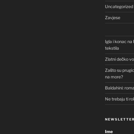
Uncategorized
Zavjese
Igla i konac n
tekstila
Zlatni dečko vo
Zašto su prugice
na more?
Baldahini: roma
Ne trebaju ti ro
NEWSLETTE
Ime