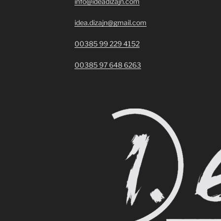
info@ideadizajn.com
idea.dizajn@gmail.com
00385 99 229 4152
00385 97 648 6263