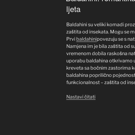
ljeta
Baldahini su veliki komadi proz
zaštita od insekata. Mogu se mont
Prvi
baldahini
povezuju se s nat
Namjena im je bila zaštita od sun
vremenom dobila raskošna natkr
uporabu baldahina otkrivamo u
kreveta sa bočnim zastorima koj
baldahina poprilično pojednosta
funkcionalnost – zaštita od inse
“Baldahini:
Nastavi čitati
romantika
u
valovima
sunca,
mora