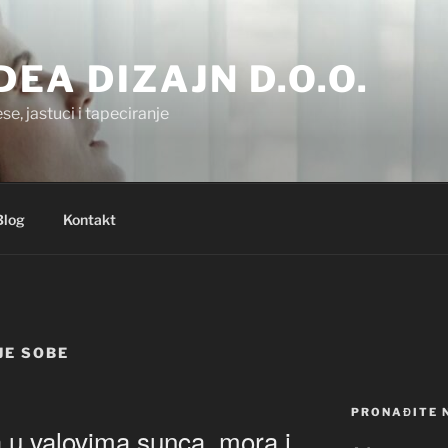
.DEA DIZAJN D.O.O.
se, jastuci i tapeciranje
Blog
Kontakt
JE SOBE
PRONAĐITE 
a u valovima sunca, mora i