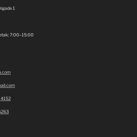
brigade 1
etak: 7:00–15:00
n.com
ail.com
 4152
6263