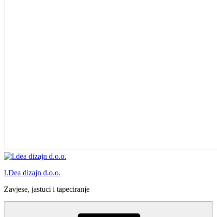
I.Dea dizajn d.o.o.
Zavjese, jastuci i tapeciranje