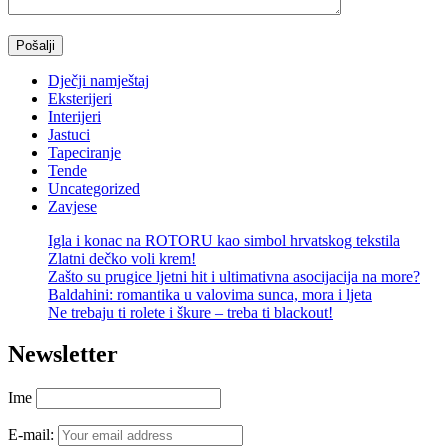
Dječji namještaj
Eksterijeri
Interijeri
Jastuci
Tapeciranje
Tende
Uncategorized
Zavjese
Igla i konac na ROTORU kao simbol hrvatskog tekstila
Zlatni dečko voli krem!
Zašto su prugice ljetni hit i ultimativna asocijacija na more?
Baldahini: romantika u valovima sunca, mora i ljeta
Ne trebaju ti rolete i škure – treba ti blackout!
Newsletter
Ime
E-mail: