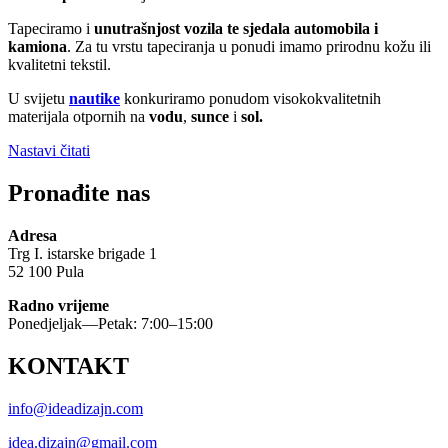
Tapeciramo i
unutrašnjost vozila te sjedala automobila i
kamiona
. Za tu vrstu tapeciranja u ponudi imamo prirodnu kožu ili
kvalitetni tekstil.
U svijetu
nautike
konkuriramo ponudom visokokvalitetnih
materijala otpornih na
vodu
,
sunce
i
sol.
“Tapeciranje
Nastavi čitati
–
namještaj,
Pronađite nas
automobili
i
Adresa
nautika”
Trg I. istarske brigade 1
52 100 Pula
Radno vrijeme
Ponedjeljak—Petak: 7:00–15:00
KONTAKT
info@ideadizajn.com
idea.dizajn@gmail.com