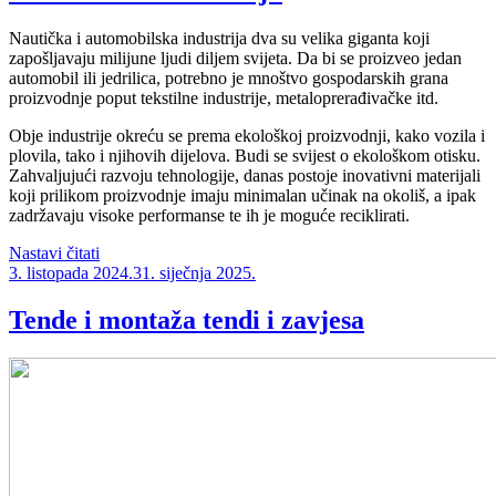
Nautička i automobilska industrija dva su velika giganta koji
zapošljavaju milijune ljudi diljem svijeta. Da bi se proizveo jedan
automobil ili jedrilica, potrebno je mnoštvo gospodarskih grana
proizvodnje poput tekstilne industrije, metaloprerađivačke itd.
Obje industrije okreću se prema ekološkoj proizvodnji, kako vozila i
plovila, tako i njihovih dijelova. Budi se svijest o ekološkom otisku.
Zahvaljujući razvoju tehnologije, danas postoje inovativni materijali
koji prilikom proizvodnje imaju minimalan učinak na okoliš, a ipak
zadržavaju visoke performanse te ih je moguće reciklirati.
“Inovativni
Nastavi čitati
Objavljeno
materijali
3. listopada 2024.
31. siječnja 2025.
za
nautiku
Tende i montaža tendi i zavjesa
i
automobilsku
industriju”