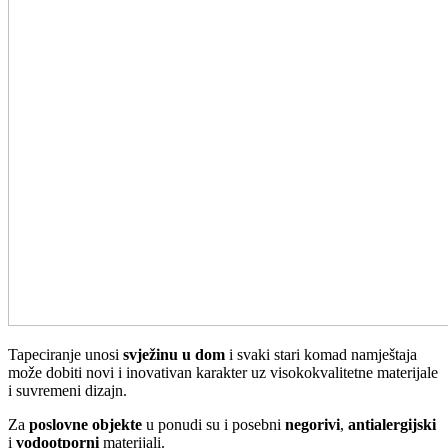
Tapeciranje unosi
svježinu u dom
i svaki stari komad namještaja
može dobiti novi i inovativan karakter uz visokokvalitetne materijale
i suvremeni dizajn.
Za
poslovne
objekte
u ponudi su i posebni
negorivi
,
antialergijski
i
vodootporni
materijali.