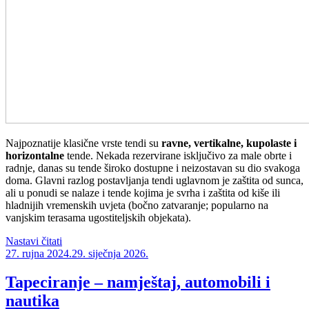
Najpoznatije klasične vrste tendi su
ravne, vertikalne, kupolaste i
horizontalne
tende. Nekada rezervirane isključivo za male obrte i
radnje, danas su tende široko dostupne i neizostavan su dio svakoga
doma. Glavni razlog postavljanja tendi uglavnom je zaštita od sunca,
ali u ponudi se nalaze i tende kojima je svrha i zaštita od kiše ili
hladnijih vremenskih uvjeta (bočno zatvaranje; popularno na
vanjskim terasama ugostiteljskih objekata).
“Tende
Nastavi čitati
Objavljeno
i
27. rujna 2024.
29. siječnja 2026.
montaža
tendi
Tapeciranje – namještaj, automobili i
i
nautika
zavjesa”