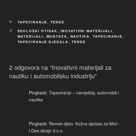
KATEGORIJE
TAPECIRANJE
,
TENDE
OZNAKE
EKOLOŠKI OTISAK
,
INOVATIVNI MATERIJALI
,
MATERIJALI
,
MONTAŽA
,
NAUTIKA
,
TAPECIRANJE
,
TAPECIRANJE SJEDALA
,
TENDE
2 odgovora na “Inovativni materijali za
nautiku i automobilsku industriju”
Pingback:
Tapeciranje – namještaj, automobili i
nautika
Pingback:
Remek-djelo: Kožna sjedala za Mini -
I.Dea dizajn d.o.o.