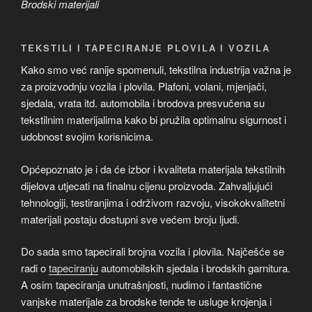
Brodski materijali
TEKSTILI I TAPECIRANJE PLOVILA I VOZILA
Kako smo već ranije spomenuli, tekstilna industrija važna je
za proizvodnju vozila i plovila. Plafoni, volani, mjenjači,
sjedala, vrata itd. automobila i brodova presvučena su
tekstilnim materijalima kako bi pružila optimalnu sigurnost i
udobnost svojim korisnicima.
Općepoznato je i da će izbor i kvaliteta materijala tekstilnih
dijelova utjecati na finalnu cijenu proizvoda. Zahvaljujući
tehnologiji, testiranjima i održivom razvoju, visokokvalitetni
materijali postaju dostupni sve većem broju ljudi.
Do sada smo tapecirali brojna vozila i plovila. Najčešće se
radi o
tapeciranju
automobilskih sjedala i brodskih garnitura.
A osim tapeciranja unutrašnjosti, nudimo i fantastične
vanjske materijale za brodske tende te usluge krojenja i