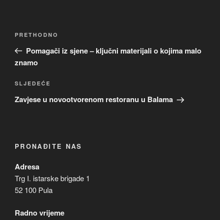
Navigacija
Prethodna
PRETHODNO
objava
objava
Pomagači iz sjene – ključni materijali o kojima malo
znamo
Sljedeća
SLJEDEĆE
objava
Zavjese u novootvorenom restoranu u Balama
PRONAĐITE NAS
Adresa
Trg I. istarske brigade 1
52 100 Pula
Radno vrijeme