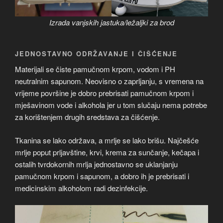
Izrada vanjskih jastuka/ležaljki za brod
JEDNOSTAVNO ODRŽAVANJE I ČIŠĆENJE
Materijali se čiste pamučnom krpom, vodom i PH
neutralnim sapunom. Neovisno o zaprljanju, s vremena na
vrijeme površine je dobro prebrisati pamučnom krpom i
mješavinom vode i alkohola jer u tom slučaju nema potrebe
za korištenjem drugih sredstava za čišćenje.
Tkanina se lako održava, a mrlje se lako brišu. Najčešće
mrlje poput prljavštine, krvi, krema za sunčanje, kečapa i
ostalih tvrdokornih mrlja jednostavno se uklanjanju
pamučnom krpom i sapunom, a dobro ih je prebrisati i
medicinskim alkoholom radi dezinfekcije.