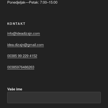
Ponedjeljak—Petak: 7:00–15:00
KONTAKT
info@ideadizajn.com
idea.dizajn@gmail.com
00385 99 229 4152
00385976486263
Vaše ime