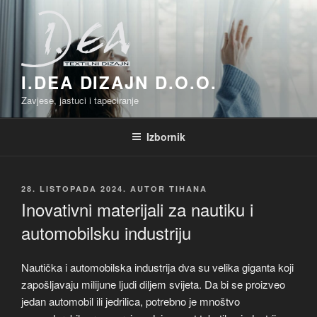
Preskoči
na
sadržaj
I.DEA DIZAJN D.O.O.
Zavjese, jastuci i tapeciranje
Izbornik
OBJAVLJENO
28. LISTOPADA 2024.
AUTOR
TIHANA
Inovativni materijali za nautiku i
automobilsku industriju
Nautička i automobilska industrija dva su velika giganta koji
zapošljavaju milijune ljudi diljem svijeta. Da bi se proizveo
jedan automobil ili jedrilica, potrebno je mnoštvo