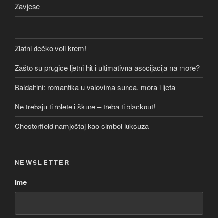
Zavjese
Zlatni dečko voli krem!
Zašto su prugice ljetni hit i ultimativna asocijacija na more?
Baldahini: romantika u valovima sunca, mora i ljeta
Ne trebaju ti rolete i škure – treba ti blackout!
Chesterfield namještaj kao simbol luksuza
NEWSLETTER
Ime