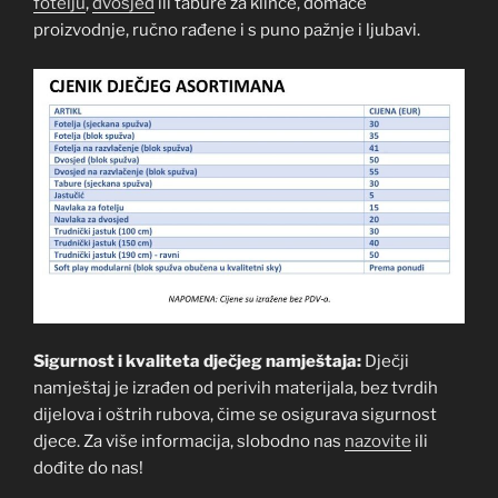
fotelju
,
dvosjed
ili tabure za klince, domaće
proizvodnje, ručno rađene i s puno pažnje i ljubavi.
Sigurnost i kvaliteta dječjeg namještaja:
Dječji
namještaj je izrađen od perivih materijala, bez tvrdih
dijelova i oštrih rubova, čime se osigurava sigurnost
djece. Za više informacija, slobodno nas
nazovite
ili
dođite do nas!