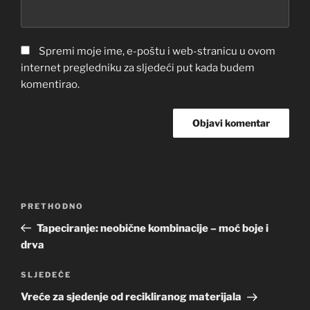
Spremi moje ime, e-poštu i web-stranicu u ovom
internet pregledniku za sljedeći put kada budem
komentirao.
Navigacija
Prethodna
PRETHODNO
objava
objava
Tapeciranje: neobične kombinacije – moć boje i
drva
Sljedeća
SLJEDEĆE
objava
Vreće za sjedenje od recikliranog materijala