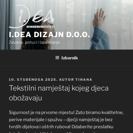
Preskoči
na
sadržaj
I.DEA DIZAJN D.O.O.
Zavjese, jastuci i tapeciranje
Izbornik
OBJAVLJENO
10. STUDENOGA 2025.
AUTOR
TIHANA
Tekstilni namještaj kojeg djeca
obožavaju
Sigurnost je na prvome mjestu! Zato biramo kvalitetne,
perive materijale i spužvu – dječji namještaj je bez
tvrdih dijelova i oštrih rubova! Odaberite preslatku