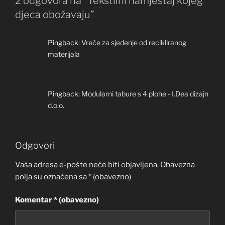
2 odgovora na “Tekstilni namještaj kojeg
djeca obožavaju”
Pingback:
Vreće za sjedenje od recikliranog
materijala
Pingback:
Modularni tabure s 4 plohe - I.Dea dizajn
d.o.o.
Odgovori
Vaša adresa e-pošte neće biti objavljena.
Obavezna
polja su označena sa
* (obavezno)
Komentar
* (obavezno)