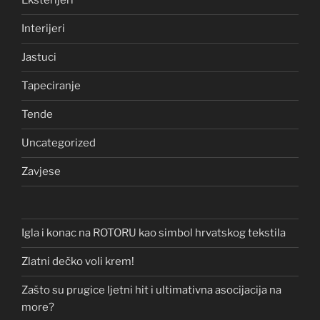
Eksterijeri
Interijeri
Jastuci
Tapeciranje
Tende
Uncategorized
Zavjese
Igla i konac na ROTORU kao simbol hrvatskog tekstila
Zlatni dečko voli krem!
Zašto su prugice ljetni hit i ultimativna asocijacija na
more?